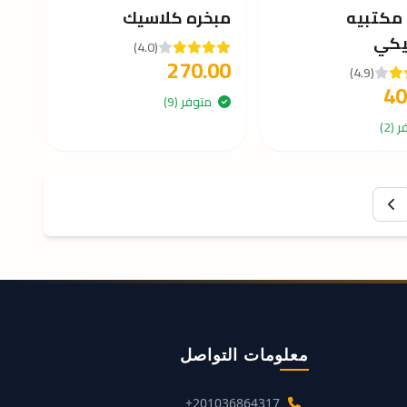
مكتبيه
مبخره كلاسيك
يكي
(4.0)
270.00
(4.9)
40
متوفر (9)
(2)
معلومات التواصل
+201036864317