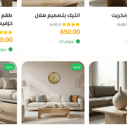
انتيك بتصميم هلال
طقم ف
خزفيه
(4.9)
(4.8)
650.00
0.00
متوفر (2)
متوفر 
جديد
جديد