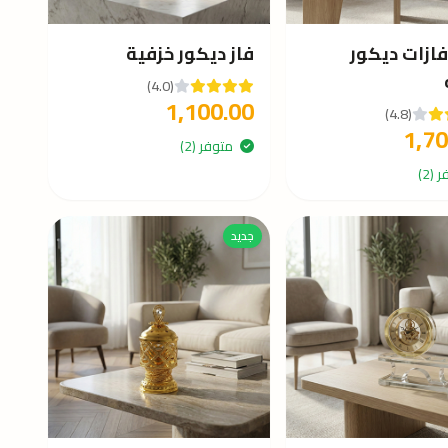
ازات ديكور
فاز ديكور خزفية
(4.0)
1,100.00
(4.8)
1,70
متوفر (2)
(2)
جديد