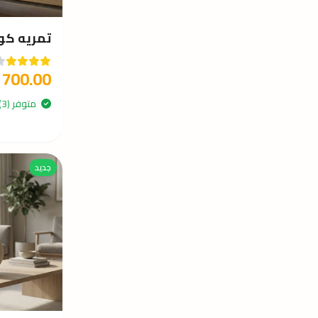
تمريه كونكريت
700.00
متوفر (3)
جديد