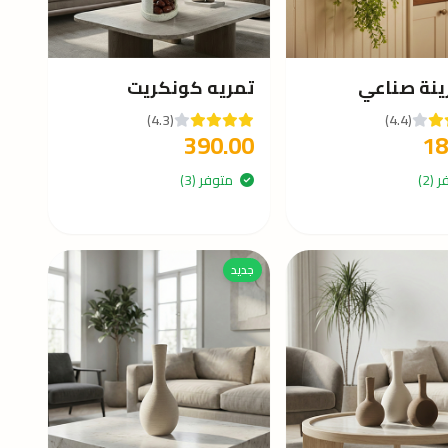
زينة صناعي
تمريه كونكريت
(4.3)
(4.4)
390.00
18
(2)
متوفر (3)
جديد