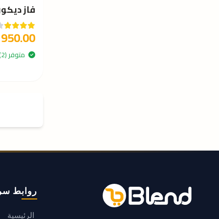
فاز ديكور
950.00
متوفر (2)
روابط سر
الرئيسية