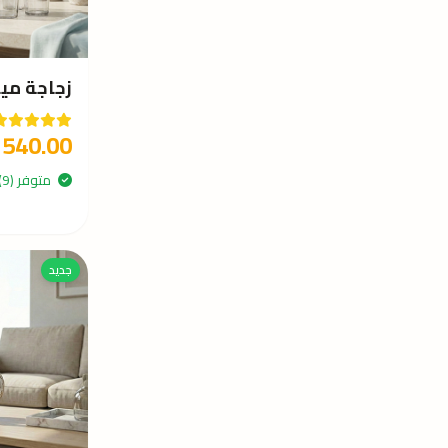
زجاجة ميا
540.00
متوفر (9)
جديد