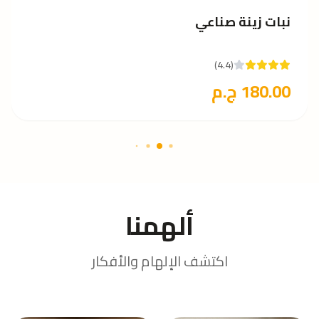
390.00 ج.م
ألهمنا
اكتشف الإلهام والأفكار