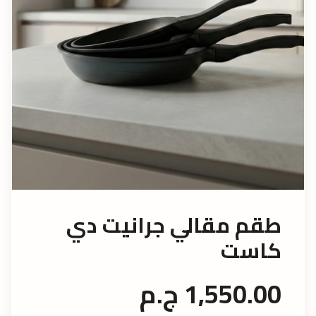
طقم مقالي جرانيت دي
كاست
1,550.00 ج.م