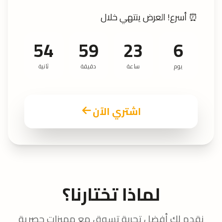
⏰ أسرع! العرض ينتهي خلال
51
59
23
6
يوم
ساعة
دقيقة
ثانية
اشتري الآن
لماذا تختارنا؟
نقدم لك أفضل تجربة تسوق مع مميزات حصرية